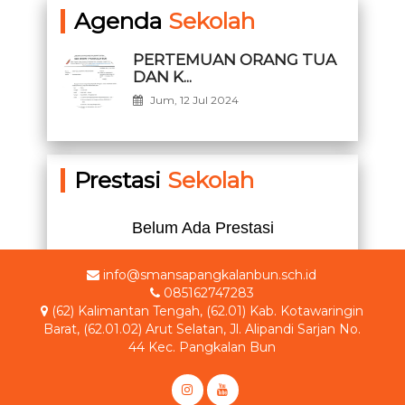
Agenda
Sekolah
PERTEMUAN ORANG TUA
DAN K...
Jum, 12 Jul 2024
Prestasi
Sekolah
Belum Ada Prestasi
info@smansapangkalanbun.sch.id
085162747283
(62) Kalimantan Tengah, (62.01) Kab. Kotawaringin
Barat, (62.01.02) Arut Selatan, Jl. Alipandi Sarjan No.
44 Kec. Pangkalan Bun